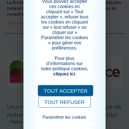
Vous pouvez accepter
La Provence ! La nouvelle s’est répandue bien au-delà des
ces cookies en
remparts…et cette fois, ce sont les plumes officielles du
cliquant sur « Tout
royaume qui en t&eacut...
accepter », refuser tous
les cookies en cliquant
> En savoir plus
sur « tout refuser » ou
cliquer sur «
Paramétrer les cookies
» pour gérer vos
préférences.
Pour plus
d’informations sur
notre politique cookies,
cliquez ici
.
TOUT ACCEPTER
TOUT REFUSER
Un nouveau pacte d’alliance au service de
notre Festival Médiéval de la Pentecôte!
Paramétrer les cookies
>
Publié le 22/04/2026
Pour consulter notre politique cookies,
cliquez ici