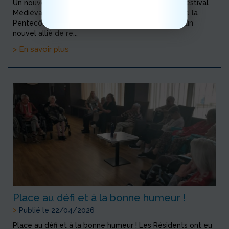
Un nouveau pacte d’alliance au service de notre Festival
Médiéval de la Pentecôte! Le Festival Médiéval de la
Pentecôte est honoré d’accueillir dans ses terres un
nouvel allié de re...
> En savoir plus
Place au défi et à la bonne humeur !
>
Publié le 22/04/2026
Place au défi et à la bonne humeur ! Les Résidents ont eu