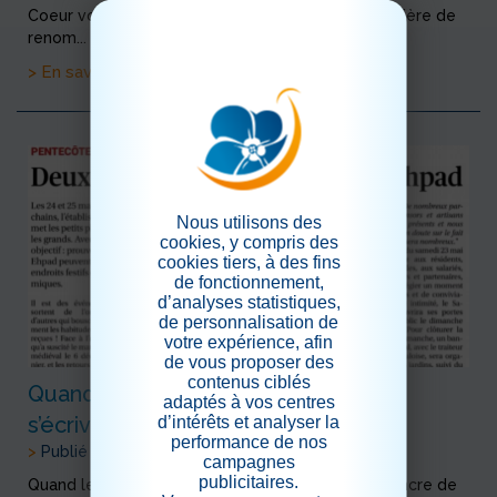
Coeur voit s’élever à ses côtés une nouvelle bannière de
renom...
> En savoir plus
Nous utilisons des
cookies, y compris des
cookies tiers, à des fins
de fonctionnement,
d’analyses statistiques,
de personnalisation de
votre expérience, afin
de vous proposer des
contenus ciblés
Quand les Chroniques du Royaume
adaptés à vos centres
d’intérêts et analyser la
s’écrivent à l’encre de La Provence !
performance de nos
>
Publié le 22/04/2026
campagnes
publicitaires.
Quand les Chroniques du Royaume s’écrivent à l’encre de