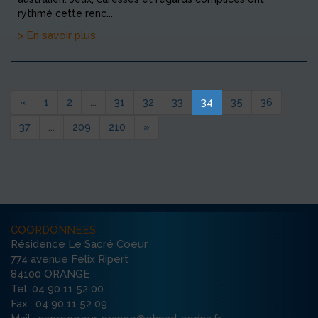
rythmé cette renc...
> En savoir plus
«
1
2
...
31
32
33
34
35
36
37
...
209
210
»
COORDONNÉES
Résidence Le Sacré Coeur
774 avenue Felix Ripert
84100 ORANGE
Tél. 04 90 11 52 00
Fax : 04 90 11 52 09