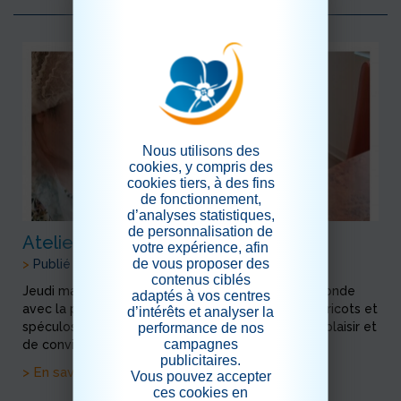
Nous utilisons des
cookies, y compris des
cookies tiers, à des fins
de fonctionnement,
d’analyses statistiques,
de personnalisation de
Atelier Culinaire au Pasa !
votre expérience, afin
de vous proposer des
>
Publié le 27/04/2026
contenus ciblés
Jeudi matin au PASA, Mme Joly a régalé tout le monde
adaptés à vos centres
avec la préparation de délicieuses verrines aux abricots et
d’intérêts et analyser la
performance de nos
spéculos. Un atelier culinaire plein de saveurs, de plaisir et
campagnes
de convivialité, très...
publicitaires.
> En savoir plus
Vous pouvez accepter
ces cookies en