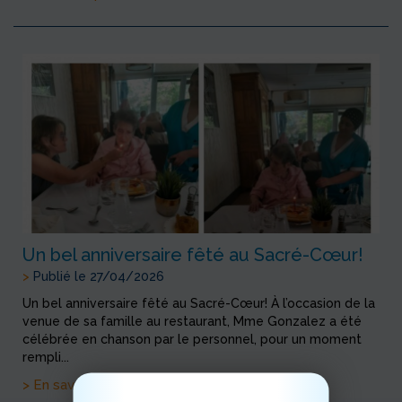
Un bel anniversaire fêté au Sacré-Cœur!
>
Publié le 27/04/2026
Un bel anniversaire fêté au Sacré-Cœur! À l’occasion de la
venue de sa famille au restaurant, Mme Gonzalez a été
célébrée en chanson par le personnel, pour un moment
rempli...
> En savoir plus