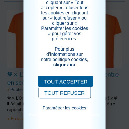
cliquant sur « Tout
accepter », refuser tous
les cookies en cliquant
sur « tout refuser » ou
cliquer sur «
Paramétrer les cookies
» pour gérer vos
préférences.
Pour plus
d’informations sur
notre politique cookies,
cliquez ici
.
🧡⚔️ L’Ordre du Flamboyant Orange entre
TOUT ACCEPTER
en scène ! ⚔️🧡
>
Publié le 25/04/2026
TOUT REFUSER
🧡⚔️ L’Ordre du Flamboyant Orange entre en scène ! ⚔️🧡
Il fallait faire un choix… 👉 Passer inaperçu… 👉 Ou être
Paramétrer les cookies
repérable depuis le portail d'entrée jusqu’au f...
Pour consulter notre politique cookies,
> En savoir plus
cliquez ici