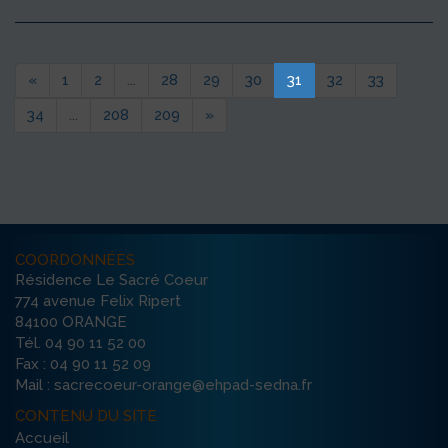
«
1
2
...
28
29
30
31
32
33
34
...
208
209
»
COORDONNÉES
Résidence Le Sacré Coeur
774 avenue Felix Ripert
84100 ORANGE
Tél. 04 90 11 52 00
Fax : 04 90 11 52 09
Mail : sacrecoeur-orange@ehpad-sedna.fr
CONTENU DU SITE
Accueil