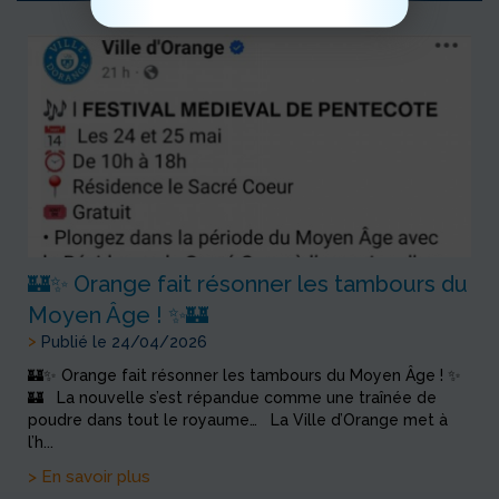
🏰✨ Orange fait résonner les tambours du
Moyen Âge ! ✨🏰
>
Publié le 24/04/2026
🏰✨ Orange fait résonner les tambours du Moyen Âge ! ✨
🏰 La nouvelle s’est répandue comme une traînée de
poudre dans tout le royaume… La Ville d’Orange met à
l’h...
> En savoir plus