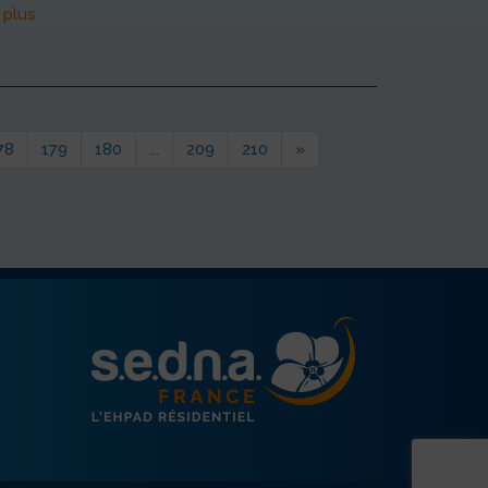
 plus
78
179
180
...
209
210
»