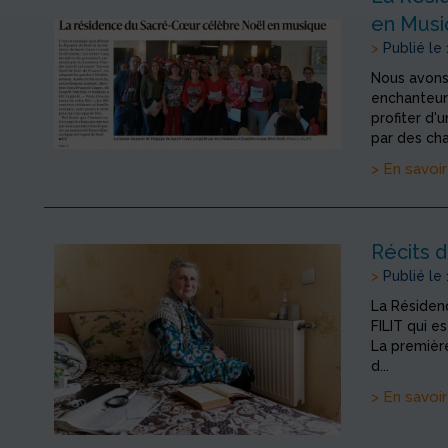
en Mus
>
Publié le
Nous avons
enchanteur 
profiter d
par des cha
> En savoir
Récits d
>
Publié le
La Résidenc
FILIT qui e
La première
d...
> En savoir