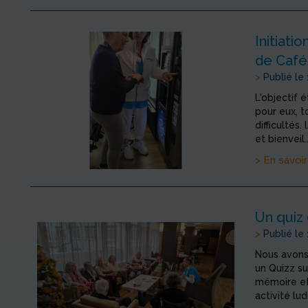
Initiati
de Café
>
Publié le
L'objectif 
pour eux, 
difficultés
et bienveil..
> En savoir
Un quiz 
>
Publié le
Nous avons
un Quizz sur
mémoire et 
activité lud