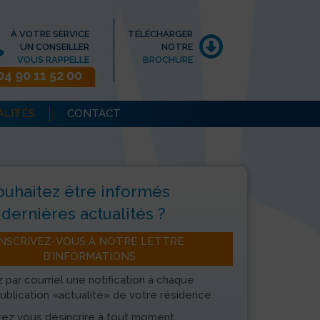
À VOTRE SERVICE
TÉLÉCHARGER
UN CONSEILLER
NOTRE
VOUS RAPPELLE
BROCHURE
04 90 11 52 00
ALITÉS
CONTACT
ouhaitez être informés
dernières actualités ?
INSCRIVEZ-VOUS À NOTRE LETTRE
D’INFORMATIONS
 par courriel une notification à chaque
ublication «actualité» de votre résidence.
ez vous désincrire à tout moment.