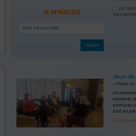
J’accept
JE M'INSCRIS
enregistré
Valider
Jeux de
>
Publié le
Un moment l
résidents d
exercices si
tout en par
> En savoir