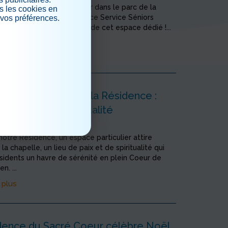
rd'hui sur l'espace potager dans le parc de la
s les cookies en
Bravo à M B. de la Résidence Service Séniors
 vos préférences.
vestissement à l'entretien de cet espace dédié !...
.
 plus
pelle au Coeur de la Résidence :
de Paix et de Spiritualité
 16/12/2024
notre Résidence, un espace particulier attire
: la chapelle, un lieu de paix et de spiritualité qui
ésidents un havre de sérénité en plein Coeur de
n. ...
 plus
dence du Sacré Coeur célèbre Noël