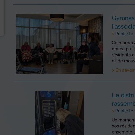
Gymnast
l'associ
>
Publié le
Ce mardi 1
douce plein
résidents 
et de mouv
> En savoir
Le dist
rassemb
>
Publié le
Un moment 
nos résiden
ensemble le