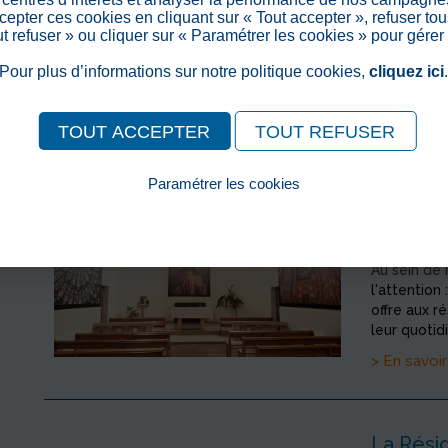
Focus aujou
epter ces cookies en cliquant sur « Tout accepter », refuser tou
résidence. 
out refuser » ou cliquer sur « Paramétrer les cookies » pour gérer
pour son in
Pour plus d’informations sur notre politique cookies,
cliquez ici
> En savoir
TOUT ACCEPTER
TOUT REFUSER
Paramétrer les cookies
Une Cha
Pour consulter notre politique cookies, cliquez ici
Un lieu 
>
Publié le
Au sein de 
l'attention 
offre aux r
leur quotidie
> En savoir
La Rési