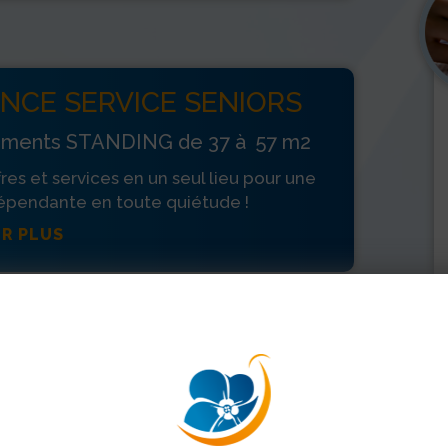
NCE SERVICE SENIORS
tements STANDING de 37 à 57 m2
fres et services en un seul lieu pour une
dépendante en toute quiétude !
IR PLUS
ence Le Sacré Coeur
nue Felix Ripert
 ORANGE
90 11 52 00
04 90 11 52 09
• Fax :
crecoeur-orange@ehpad-sedna.fr