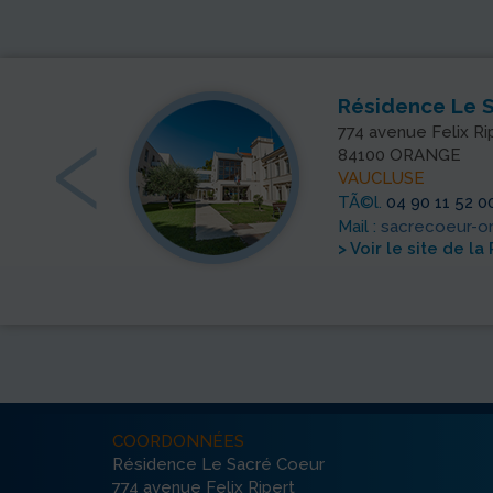
‹
Résidence Le 
774 avenue Felix Ri
84100 ORANGE
VAUCLUSE
51 22 76
TÃ©l.
04 90 11 52 0
.fr
Mail :
sacrecoeur-o
> Voir le site de l
COORDONNÉES
Résidence Le Sacré Coeur
774 avenue Felix Ripert