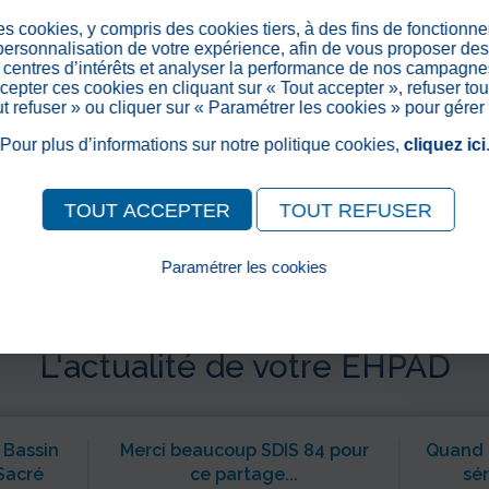
 contact
es cookies, y compris des cookies tiers, à des fins de fonctionn
 personnalisation de votre expérience, afin de vous proposer de
centres d’intérêts et analyser la performance de nos campagnes
epter ces cookies en cliquant sur « Tout accepter », refuser tou
out refuser » ou cliquer sur « Paramétrer les cookies » pour gérer
Pour plus d’informations sur notre politique cookies,
cliquez ici
TOUT ACCEPTER
TOUT REFUSER
Paramétrer les cookies
Pour consulter notre politique cookies, cliquez ici
L'actualité de votre EHPAD
 Bassin
Merci beaucoup SDIS 84 pour
Quand u
Sacré
ce partage...
sér