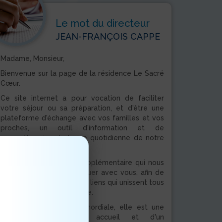
Le mot du directeur
JEAN-FRANÇOIS CAPPE
Madame, Monsieur,
Bienvenue sur la page de la résidence Le Sacré
Cœur.
Ce site internet a pour vocation de faciliter
votre séjour ou sa préparation, et d'être une
plateforme d'échange avec vos familles et vos
proches, un outil d'information et de
compréhension de la vie quotidienne de notre
établissement.
C'est une opportunité supplémentaire qui nous
est offerte de communiquer avec vous, afin de
faciliter et d'améliorer les liens qui unissent tous
les acteurs de la résidence.
Cette proximité est primordiale, elle est une
des conditions d'un accueil et d'un