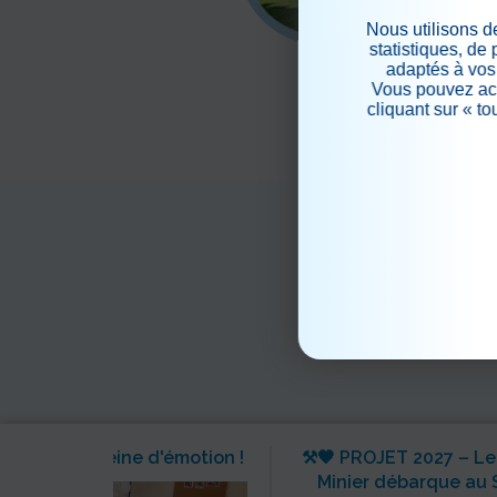
Plan &
>
Nous utilisons d
statistiques, de
adaptés à vos 
Vous pouvez acc
cliquant sur « t
e lecture pleine d'émotion !
⚒️🖤 PROJET 2027 – Le
Minier débarque au 