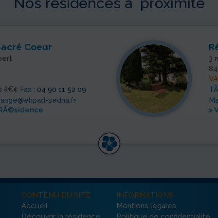
Nos résidences à proximité
Sacré Coeur
R
pert
3 
84
V
â€¢
0
Fax :
04 90 11 52 09
TÃ
range@ehpad-sedna.fr
Mai
a RÃ©sidence
> 
CONTENU DU SITE
INFORMATIONS
Accueil
Mentions légales
Découvrir la résidence
Politique de confidentialité