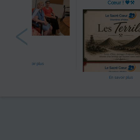
Cœur ! 🖤⚒️
‹
En savoir plus
En savoir plus