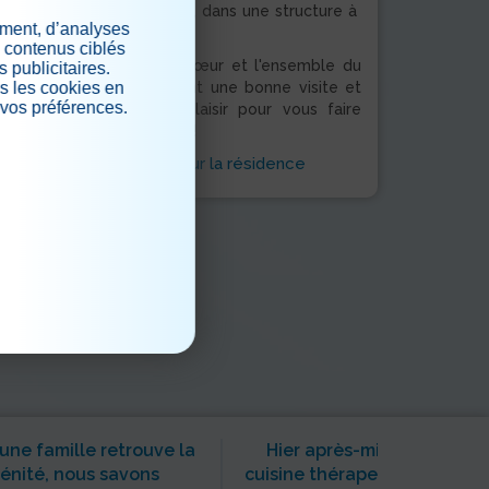
accompagnement réussis, dans une structure à
ement, d’analyses
taille humaine.
s contenus ciblés
La résidence Le Sacré Cœur et l'ensemble du
 publicitaires.
s les cookies en
personnel vous souhaitent une bonne visite et
 vos préférences.
vous accueillent avec plaisir pour vous faire
découvrir l'établissement !
.
> En savoir plus sur la résidence
ne famille retrouve la
Hier après-midi, place à la
énité, nous savons
cuisine thérapeutique au P