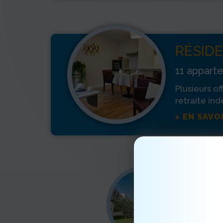
RÉSIDE
11 appar
Plusieurs of
retraite in
> EN SAVO
Résid
774 ave
84100
04 
Tél.
sa
Mail :