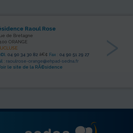
›
ésidence Raoul Rose
rue de Bretagne
100 ORANGE
AUCLUSE
â€¢
©l.
04 90 34 30 82
Fax :
04 90 51 29 27
l :
raoulrose-orange@ehpad-sedna.fr
Voir le site de la RÃ©sidence