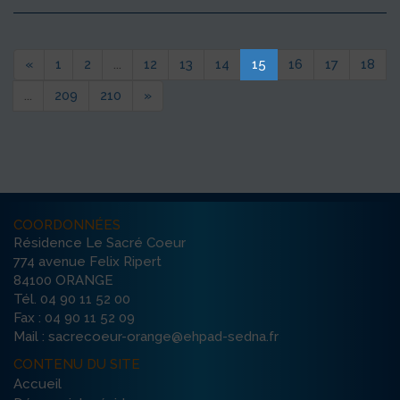
«
1
2
...
12
13
14
15
16
17
18
...
209
210
»
COORDONNÉES
Résidence Le Sacré Coeur
774 avenue Felix Ripert
84100 ORANGE
Tél. 04 90 11 52 00
Fax : 04 90 11 52 09
Mail : sacrecoeur-orange@ehpad-sedna.fr
CONTENU DU SITE
Accueil