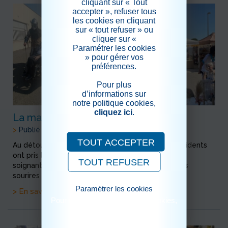
cliquant sur « Tout
accepter », refuser tous
les cookies en cliquant
sur « tout refuser » ou
cliquer sur «
Paramétrer les cookies
» pour gérer vos
préférences.
Pour plus
d’informations sur
notre politique cookies,
cliquez ici
.
La magie du moment
>
Publié le 06/06/2026
TOUT ACCEPTER
Au détour des allées du marché médiéval, nos résidents
ont pris le temps de flâner, accompagnés de leurs
TOUT REFUSER
soignantes, dans une ambiance hors du temps. Les
sourires illuminent les visages tandis qu...
Paramétrer les cookies
> En savoir plus
Pour consulter notre politique cookies,
cliquez ici