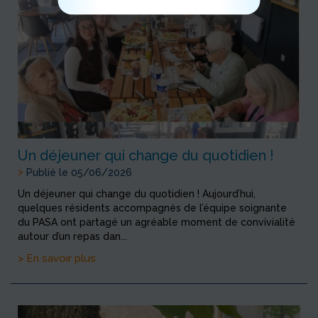
Un déjeuner qui change du quotidien !
>
Publié le 05/06/2026
Un déjeuner qui change du quotidien ! Aujourd’hui,
quelques résidents accompagnés de l’équipe soignante
du PASA ont partagé un agréable moment de convivialité
autour d’un repas dan...
> En savoir plus