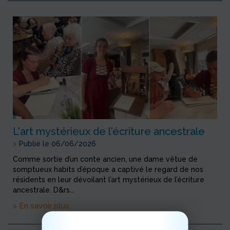
L'art mystérieux de l'écriture ancestrale
>
Publié le 06/06/2026
Comme sortie d’un conte ancien, une dame vêtue de
somptueux habits d’époque a captivé le regard de nos
résidents en leur dévoilant l’art mystérieux de l’écriture
ancestrale. D&rs...
> En savoir plus