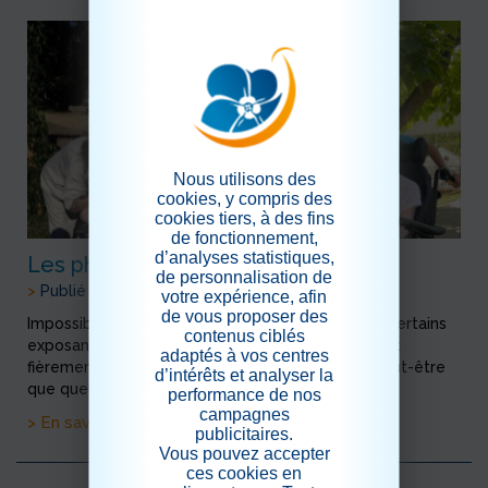
Nous utilisons des
cookies, y compris des
cookies tiers, à des fins
de fonctionnement,
d’analyses statistiques,
Les photos souvenirs
de personnalisation de
>
Publié le 06/06/2026
votre expérience, afin
de vous proposer des
Impossible de repartir sans une photo souvenir ! Certains
contenus ciblés
exposants se sont volontiers prêtés au jeu, posant
adaptés à vos centres
fièrement aux côtés de nos résidents. Qui sait, peut-être
d’intérêts et analyser la
que quelques-uns ont même &eacu...
performance de nos
campagnes
> En savoir plus
publicitaires.
Vous pouvez accepter
ces cookies en