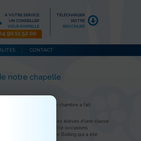
À VOTRE SERVICE
TÉLÉCHARGER
UN CONSEILLER
NOTRE
VOUS RAPPELLE
BROCHURE
04 90 11 52 00
ALITÉS
CONTACT
e notre chapelle
un concert de musique de chambre a fait
elle du Sacré-Coeur.
 nos résidents, mais aussi des élèves d'une classe
ristide Briand, venus à cette occasions
'est une œuvre de Claude Bolling qui a été