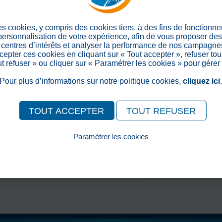
joué.
Ambiance de jazz, flûte, pia
bonheur, un buffet sucré a clô
es cookies, y compris des cookies tiers, à des fins de fonctionn
rencontres inter générationn
 personnalisation de votre expérience, afin de vous proposer de
centres d’intérêts et analyser la performance de nos campagnes
epter ces cookies en cliquant sur « Tout accepter », refuser tou
out refuser » ou cliquer sur « Paramétrer les cookies » pour gérer
> Retour aux actualités
Pour plus d’informations sur notre politique cookies,
cliquez ici
Partager sur les réseaux soc
TOUT ACCEPTER
TOUT REFUSER
Paramétrer les cookies
Pour consulter notre politique cookies, cliquez ici