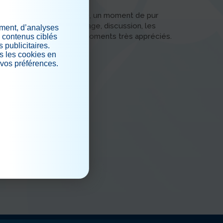
no, batterie et contrebasse, un moment de pur
turé cet après-midi, partage, discussion, les
ement, d’analyses
elles sont toujours des moments très appréciés.
s contenus ciblés
 publicitaires.
s les cookies en
 vos préférences.
.
iaux