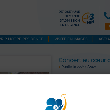
DÉPOSER UNE
DEMANDE
D'ADMISSION
EN URGENCE
RIR NOTRE RÉSIDENCE
VISITE EN IMAGES
ACTU
Concert au cœur d
>
Publié le 22/11/2021
Vendredi 19 novembre 2021, 
résonner les murs de la chap
Pour le plus grand plaisir de
BAC Pro animation du lycée A
accompagner les résidents. C