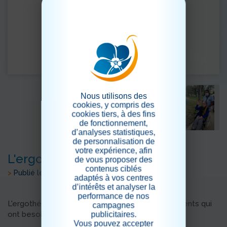
Nous utilisons des
cookies, y compris des
cookies tiers, à des fins
de fonctionnement,
d’analyses statistiques,
de personnalisation de
votre expérience, afin
L'ergothérapeute, Loriane.
de vous proposer des
contenus ciblés
>
Publié le 23/04/2020
adaptés à vos centres
d’intérêts et analyser la
performance de nos
L'ergothérapeute Loriane, accompagne les résidents qui
campagnes
ont besoin de kinésithérapie.
publicitaires.
Vous pouvez accepter