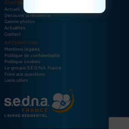
CONTENU DU SITE
Accueil
Découvrir la résidence
Galerie photos
Actualités
Contact
INFORMATIONS
Mentions légales
Politique de confidentialité
Politique cookies
Le groupe S.E.D.N.A. France
Foire aux questions
Liens utiles