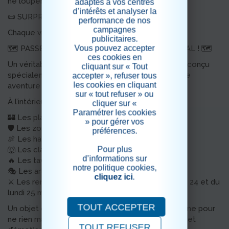
ne louper sous aucun prétexte !
adaptés à vos centres
d’intérêts et analyser la
📜 SURPRISE DE DERNIÈRE MINUTE ! 📜
performance de nos
campagnes
Chaque visiteur pourra désormais récupérer son…
publicitaires.
Vous pouvez accepter
🗺️ PASSEPORT MÉDIÉVAL OFFICIEL DU FESTIVAL ! 🗺️
ces cookies en
Un véritable guide de voyage à travers le temps, conçu
cliquant sur « Tout
spécialement pour vous accompagner dans cette
accepter », refuser tous
les cookies en cliquant
aventure hors du commun ! ⚔️✨
sur « tout refuser » ou
À l’intérieur :
cliquer sur «
Paramétrer les cookies
🏰 Les plans du festival,
» pour gérer vos
🛡️ Les zones d’animations,
préférences.
🍖 Les haltes gourmandes,
Pour plus
🐺 Les clans et campements,
d’informations sur
🔥 Les tavernes,
notre politique cookies,
🎭 Les artisans et échoppes,
cliquez ici
.
⚔️ Les rendez-vous incontournables du dimanche 24 et du
lundi 25 mai !
TOUT ACCEPTER
Un objet collector… et surtout votre meilleure arme pour
ne rien manquer de ces 2 jours de fête, d’histoire et
TOUT REFUSER