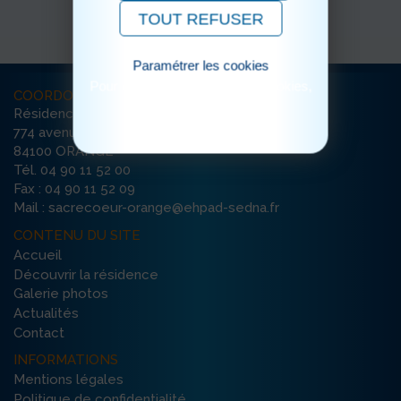
TOUT REFUSER
Paramétrer les cookies
Pour consulter notre politique cookies,
COORDONNÉES
cliquez ici
Résidence Le Sacré Coeur
774 avenue Felix Ripert
84100 ORANGE
Tél. 04 90 11 52 00
Fax : 04 90 11 52 09
Mail : sacrecoeur-orange@ehpad-sedna.fr
CONTENU DU SITE
Accueil
Découvrir la résidence
Galerie photos
Actualités
Contact
INFORMATIONS
Mentions légales
Politique de confidentialité