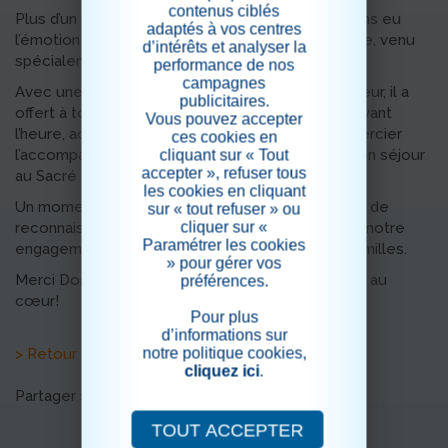
contenus ciblés
Plus d’un an après le décès de Mme G., nous avons eu
adaptés à vos centres
l’émotion d’accueillir aujourd’hui son fils, Dominique, venu
d’intérêts et analyser la
spécialement du Colorado.
performance de nos
campagnes
Avec une grande simplicité et beaucoup de chaleur, il a
publicitaires.
offert à toute l’équipe un petit cadeau de Noël avant
Vous pouvez accepter
l’heure, accompagné de mots sincères pour remercier
ces cookies en
l’accompagnement apporté à sa maman durant son séjour
cliquant sur « Tout
accepter », refuser tous
au Sacré Cœur.
les cookies en cliquant
Un moment empreint de douceur, de mémoire et de
sur « tout refuser » ou
cliquer sur «
reconnaissance… qui rappelle le sens profond de notre
Paramétrer les cookies
engagement auprès des résidents et de leurs familles.
» pour gérer vos
Merci Dominique, pour ce geste qui nous va droit au
préférences.
cœur!
Pour plus
d’informations sur
notre politique cookies,
> Retour aux actualités
cliquez ici
.
Partager sur les réseaux sociaux
TOUT ACCEPTER