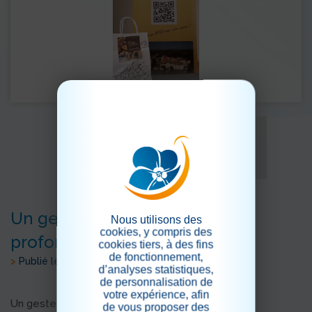
Un geste qui nous touche
Nous utilisons des
cookies, y compris des
profondément...
cookies tiers, à des fins
de fonctionnement,
>
Publié le 02/12/2025
d’analyses statistiques,
de personnalisation de
votre expérience, afin
Un geste qui nous touche profondément...
de vous proposer des