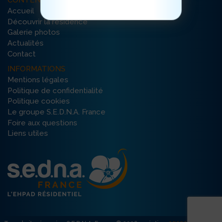
CONTENU DU SITE
Accueil
Découvrir la résidence
Galerie photos
Actualités
Contact
INFORMATIONS
Mentions légales
Politique de confidentialité
Politique cookies
Le groupe S.E.D.N.A. France
Foire aux questions
Liens utiles