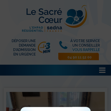
DÉPOSER UNE
À VOTRE SERVICE
DEMANDE
UN CONSEILLER
D'ADMISSION
VOUS RAPPELLE
EN URGENCE
04 90 11 52 00